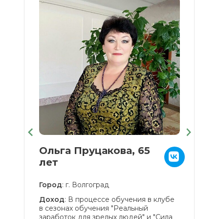
Ольга Пруцакова, 65
А
лет
9
Город
: г. Волгоград
Го
Доход
: В процессе обучения в клубе
Д
в сезонах обучения "Реальный
К
оем
заработок для зрелых людей" и "Сила
уч