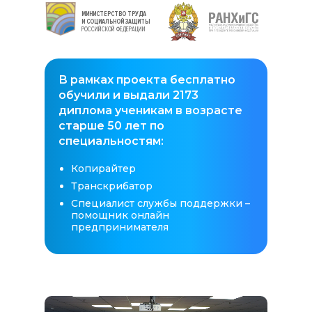
МИНИСТЕРСТВО ТРУДА
И СОЦИАЛЬНОЙ ЗАЩИТЫ
РОССИЙСКОЙ ФЕДЕРАЦИИ
В рамках проекта бесплатно
обучили и выдали 2173
диплома ученикам в возрасте
старше 50 лет по
специальностям:
Копирайтер
Транскрибатор
Специалист службы поддержки –
помощник онлайн
предпринимателя